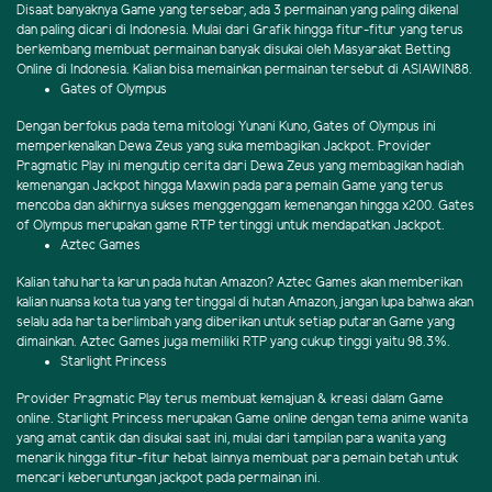
Disaat banyaknya Game yang tersebar, ada 3 permainan yang paling dikenal
dan paling dicari di Indonesia. Mulai dari Grafik hingga fitur-fitur yang terus
berkembang membuat permainan banyak disukai oleh Masyarakat Betting
Online di Indonesia. Kalian bisa memainkan permainan tersebut di ASIAWIN88.
Gates of Olympus
Dengan berfokus pada tema mitologi Yunani Kuno, Gates of Olympus ini
memperkenalkan Dewa Zeus yang suka membagikan Jackpot. Provider
Pragmatic Play ini mengutip cerita dari Dewa Zeus yang membagikan hadiah
kemenangan Jackpot hingga Maxwin pada para pemain Game yang terus
mencoba dan akhirnya sukses menggenggam kemenangan hingga x200. Gates
of Olympus merupakan game RTP tertinggi untuk mendapatkan Jackpot.
Aztec Games
Kalian tahu harta karun pada hutan Amazon? Aztec Games akan memberikan
kalian nuansa kota tua yang tertinggal di hutan Amazon, jangan lupa bahwa akan
selalu ada harta berlimbah yang diberikan untuk setiap putaran Game yang
dimainkan. Aztec Games juga memiliki RTP yang cukup tinggi yaitu 98.3%.
Starlight Princess
Provider Pragmatic Play terus membuat kemajuan & kreasi dalam Game
online. Starlight Princess merupakan Game online dengan tema anime wanita
yang amat cantik dan disukai saat ini, mulai dari tampilan para wanita yang
menarik hingga fitur-fitur hebat lainnya membuat para pemain betah untuk
mencari keberuntungan jackpot pada permainan ini.