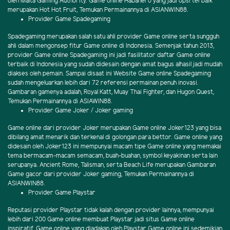
oleh Malta Gaming Authority. Game online Habanero yang jadi opsi terbaik
merupakan Hot Hot Fruit, Temukan Permainannya di ASIANWIN88.
Provider Game Spadegaming
Spadegaming merupakan salah satu ahli provider Game online serta sungguh
ahli dalam mengonsep fitur Game online di Indonesia. Semenjak tahun 2013,
provider Game online Spadegaming ini jadi fasilitator daftar Game online
terbaik di Indonesia yang sudah didesain dengan amat bagus alhasil jadi mudah
diakses oleh pemain. Sampai disaat ini Website Game online Spadegaming
sudah mengeluarkan lebih dari 72 referensi permainan penuh inovasi.
Gambaran gamenya adalah, Royal Katt, Muay Thai Fighter, dan Hugon Quest,
Temukan Permainannya di ASIAWIN88.
Provider Game Joker / Joker gaming
Game online dari provider Joker merupakan Game online Joker123 yang bisa
dibilang amat menarik dan terkenal di golongan para bettor. Game online yang
didesain oleh Joker123 ini mempunyai macam tipe Game online yang memakai
tema bermacam-macam semacam, buah-buahan, symbol keyakinan serta lain
serupanya. Ancient Rome, Talisman, serta Beach Life merupakan Gambaran
Game gacor dari provider Joker gaming, Temukan Permainannya di
ASIANWIN88.
Provider Game Playstar
Reputasi provider Playstar tidak kalah dengan provider lainnya, mempunyai
lebih dari 200 Game online membuat Playstar jadi situs Game online
inspiratif. Game online yang diadakan oleh Playstar Game online ini sedemikian