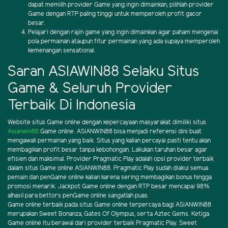
dapat memilih provider Game yang ingin dimainkan, pilihlah provider
Game dengan RTP paling tinggi untuk memperoleh profit gacor
besar.
Pelajari dengan rajin game yang ingin dimainkan agar paham mengenai
pola permainan ataupun fitur permainan yang ada supaya memperoleh
kemenangan sensational.
Saran ASIAWIN88 Selaku Situs
Game & Seluruh Provider
Terbaik Di Indonesia
Website situs Game online dengan kepercayaan masyarakat dimiliki situs
Asianwin88
Game online. ASIANWIN88 bisa menjadi referensi dini buat
mengawali permainan yang baik. Situs yang kalian percayai pasti tentu akan
membagikan profit besar tanpa kebohongan. Lakukan taruhan besar agar
efisien dan maksimal. Provider Pragmatic Play adalah opsi provider terbaik
dalam situs Game online ASIANWIN88. Pragmatic Play sudah diakui semua
pemain dan penGame online kalian karena sering membagikan bonus hingga
promosi menarik. Jackpot Game online dengan RTP besar mencapai 98%
alhasil para bettors penGame online sangatlah puas.
Game online terbaik pada situs Game online terpercaya bagi ASIANWIN88
merupakan Sweet Bonanza, Gates Of Olympus, serta Aztec Gems. Ketiga
Game online itu berawal dari provider terbaik Pragmatic Play. Sweet