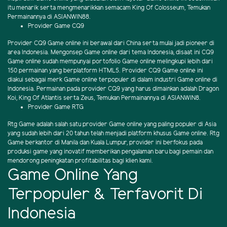
itu menarik serta mengmenarikkan semacam King Of Colosseum, Temukan
Permainannya di ASIANWIN88.
Provider Game CQ9
Provider CQ9 Game online ini berawal dari China serta mulai jadi pioneer di
area Indonesia. Mengonsep Game online dari tema Indonesia, disaat ini CQ9
Game online sudah mempunyai portofolio Game online melingkupi lebih dari
150 permainan yang berplatform HTML5. Provider CQ9 Game online ini
diakui sebagai merk Game online terpopuler di dalam industri Game online di
Indonesia. Permainan pada provider CQ9 yang harus dimainkan adalah Dragon
Koi, King Of Atlantis serta Zeus, Temukan Permainannya di ASIANWIN8.
Provider Game RTG
Rtg Game adalah salah satu provider Game online yang paling populer di Asia
yang sudah lebih dari 20 tahun telah menjadi platform khusus Game online. Rtg
Game berkantor di Manila dan Kuala Lumpur, provider ini berfokus pada
produksi game yang inovatif memberikan pengalaman baru bagi pemain dan
mendorong peningkatan profitabilitas bagi klien kami.
Game Online Yang
Terpopuler & Terfavorit Di
Indonesia