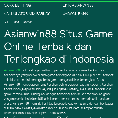
CARA BETTING
LINK ASIANWIN88
KALKULATOR MIX PARLAY
JADWAL BANK
RTP_Slot_Gacor
Asianwin88 Situs Game
Online Terbaik dan
Terlengkap di Indonesia
Asianwin88
hadir sebagai platform penyedia taruhan online terkini dan
terpercaya yang menyediakan game terlengkap di Asia. Cukup di satu tempat
saja bisa bermain berbagai jenis game dengan pilihan terlengkap. Situs
Asianwin88 menyediakan jenis taruhan paling populer saat ini seperti taruhan
sportsbook,e-sports, idnlive, ada juga game Lottery, live Game, tangkas dan
game tembak ikan. Dilengkapi dengan teknologi terkini serta tampilan game
yang menarik dan interaktif untuk memberikan kesan bermain unik dan luar
biasa. Asianwin88 memiliki fasilitas lengkap lewat kerjasama dengan berbagai
macam bank swasta, e-wallet dan virtual account demi mempermudah
transaksi withdraw dan deposit Asianwin88.