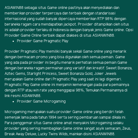
ASIAWIN88 sebagai situs Game online pastinya akan menyediakan dan
memberikan provider terpercaya dan terbaik dengan standarisasi
internasional yang sudah banyak dipercaya memberikan RTP 98% dengan
beraneka ragam cara mendapatkan jackpot. Provider ditampilkan oleh situs
ini adalah provider terlaku di Indonesia dengan banyak jenis Game online. Opsi
Provider Game Online terbaik dapat diakses di situs ASIANWIN88.
Provider Game Pragmatic Play
Provider Pragmatic Play memiliki banyak sekali Game online yang menarik
dengan bermacam promo yang bisa digunakan oleh semua pemain. Game
yang ada pada provider ini begitu menarik perhatian semua pemain Game
dengan beraneka ragam permainan yang variatif dan kreatif. Sweet Bonanza,
Aztec Gems, Starlight Princess, Sweet Bonanza Gold, Joker Jewels
merupakan Game online dari Pragmatic Play yang saat ini lagi digemari.
Pragmatic Play Game online ini menjamin kemenangan pada para pemainnya
dengan RTP atau win rate yang menggapai 98%, Temukan Permainannya di
link resmi ASIAWIN88.
Provider Game Microgaming
Microgaming merupakan suatu provider Game online yang berdiri telah
semenjak lama pada tahun 1994 serta sering pembaruan sampai dikala ini.
Para penggemar situs Game online amat menyakini Microgaming selaku
provider yang sering membagikan Game online sangat asyik semacam, Zeus,
Break Away Deluxe, Lucky Twins Wilds, mainkan disini ASIANWIN88.