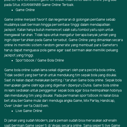
pada Situs ASIANWIN88 Game Online Terbaik.
Game Online
Game online menjadi favorit dan kegemaran di golongan penGame sebab
mudahnya saat bermain hingga persentase tinggi dalam mendapatkan
jackpot. Kalian hanya butuh memencet salah satu tombol yaitu spin untuk
mengawali taruhan. Tidak lupa untuk mengatur berapa banyak jumlah yang
ingin dipertaruhkan pada Game tersebut. Game Online yang dimainkan secara
online ini memiliki sistem random generate yang membuat para Gameters
harus dapat menguasai pola game agar saat bermain akan memiliki peluang
jackpot yang tinggi.
Sportsbook / Game Bola Online
Game bola online sudah lama sekali digemari oleh para pecinta bola online,
Tidak sedikit yang bertaruh untuk mendukung tim sepak bola yang disukai.
Saat ini kalian dapat melakukan betting / taruhan Game bola online. Sepak bola
merupakan game olahraga yang digemari dipenjuru Dunia. Game bola online
ini kami sediakan untuk penggemar sepak bola agar bisa melimpahkan hobinya
dan mendukung tim yang disukai. Pada permainan sportsBook ini kalian bisa
bet atau berGame mulai dari menduga angka Game, Mix Parlay, Handicap,
Over Under serta Odd Even.
Live Game Online
Di jaman yang sudah Modern, para pemain sudah bisa merasakan adrenalin
saat bermain Game seperti di Vegas secara online. Sama seperti live Game